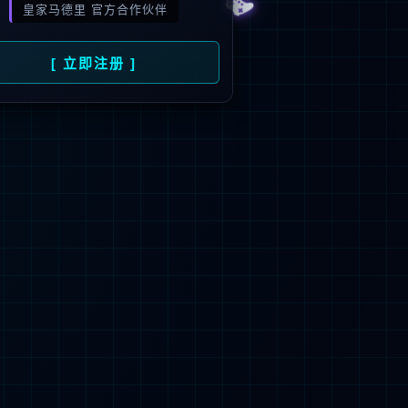
2
+
22
发平台
节能环保认证
省份覆盖
>
返
回
顶