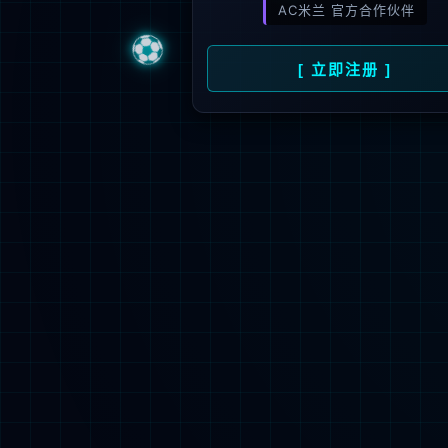
1000
+
1000
+
渠道合作伙伴
服务最终客
法律申明
招聘信息