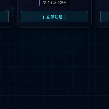
Customer oriented,technology driven,service first
获取方案
700
+
5
+
70
+
100
+
6
+
产品中心
户
在编工程师
ISO体系
软著使用权
国家专利使用权
自主开
产品中心
技术服务与支持
伙伴认证培训
自主研发、本地生产更易满足本土企业所需
全部产品 >
云科存储
服务介绍
伙伴注册入口
公司新闻
云科计算
产品公告
相关证书查询