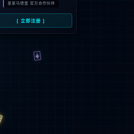
2
+
22
发平台
节能环保认证
省份覆盖
>
返
回
顶