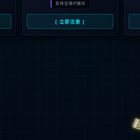
Customer oriented,technology driven,service first
获取方案
700
+
5
+
70
+
100
+
6
+
产品中心
户
在编工程师
ISO体系
软著使用权
国家专利使用权
自主开
产品中心
技术服务与支持
伙伴认证培训
自主研发、本地生产更易满足本土企业所需
全部产品 >
云科存储
服务介绍
伙伴注册入口
公司新闻
云科计算
产品公告
相关证书查询