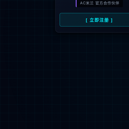
1000
+
1000
+
渠道合作伙伴
服务最终客
法律申明
招聘信息