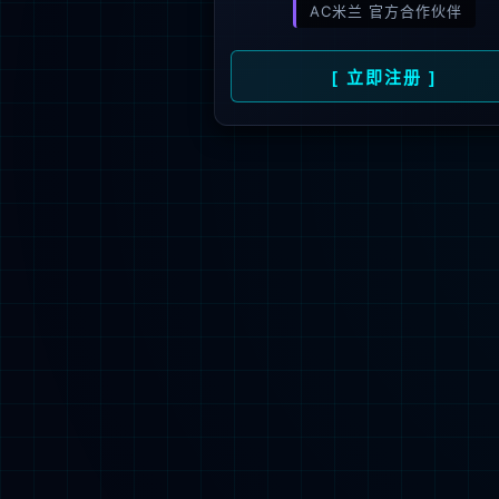
1000
+
1000
+
渠道合作伙伴
服务最终客
法律申明
招聘信息