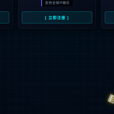
Customer oriented,technology driven,service first
获取方案
700
+
5
+
70
+
100
+
6
+
产品中心
户
在编工程师
ISO体系
软著使用权
国家专利使用权
自主开
产品中心
技术服务与支持
伙伴认证培训
自主研发、本地生产更易满足本土企业所需
全部产品 >
云科存储
服务介绍
伙伴注册入口
公司新闻
云科计算
产品公告
相关证书查询