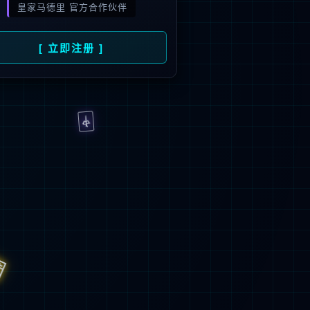
2
+
22
发平台
节能环保认证
省份覆盖
>
返
回
顶